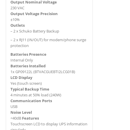
Output Nominal Voltage
230 VAC
Output Voltage Precision
±10%
Outlets
– 2 x Schuko Battery Backup
– 2 x RJ11 (IN/OUT) for modem/phone surge
protection
Batteries Presence
Internal Only
Batteries Installed
1x GP09122L (BTVACGUEBTI2LCG01B)
LCD Display
Yes (touch screen)
Typical Backup Time
4 minutes at 50% load (240W)
Communication Ports
USB
Noise Level
<40dB
Features
Touchscreen LCD to display UPS information
circularly