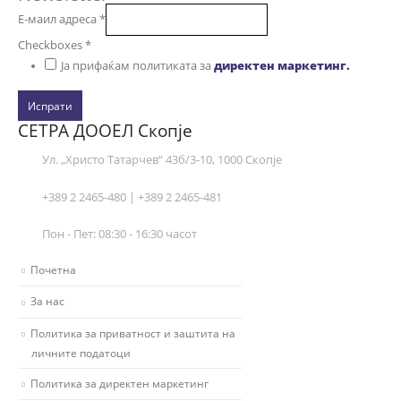
Е-маил адреса
*
Checkboxes
*
Ја прифаќам политиката за
директен маркетинг.
Испрати
СЕТРА ДООЕЛ Скопје
Ул. „Христо Татарчев“ 43б/3-10, 1000 Скопје
+389 2 2465-480 | +389 2 2465-481
Пон - Пет: 08:30 - 16:30 часот
Почетна
За нас
Политика за приватност и заштита на
личните податоци
Политика за директен маркетинг