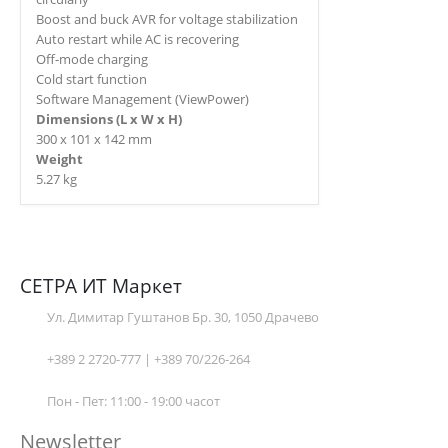
Boost and buck AVR for voltage stabilization
Auto restart while AC is recovering
Off-mode charging
Cold start function
Software Management (ViewPower)
Dimensions (L x W x H)
300 x 101 x 142 mm
Weight
5.27 kg
СЕТРА ИТ Маркет
Ул. Димитар Гуштанов Бр. 30, 1050 Драчево
+389 2 2720-777 | +389 70/226-264
Пон - Пет: 11:00 - 19:00 часот
Newsletter