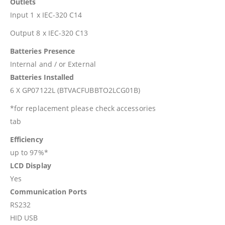
Outlets
Input 1 x IEC-320 C14
Output 8 x IEC-320 C13
Batteries Presence
Internal and / or External
Batteries Installed
6 X GP07122L (BTVACFUBBTO2LCG01B)
*for replacement please check accessories
tab
Efficiency
up to 97%*
LCD Display
Yes
Communication Ports
RS232
HID USB