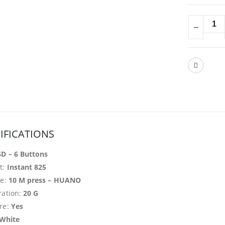
IFICATIONS
6D – 6 Buttons
t:
Instant 825
me:
10 M press – HUANO
ration:
20 G
re:
Yes
White