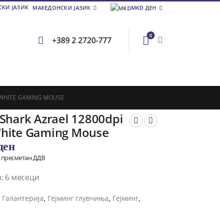
МАКЕДОНСКИ ЈАЗИК
MKD ДЕН
0
+389 2 2720-777
 WHITE GAMING MOUSE
Shark Azrael 12800dpi
hite Gaming Mouse
ден
о пресметан ДДВ
: 6 месеци
и
Галантерија
,
Гејминг глувчиња
,
Гејминг
,