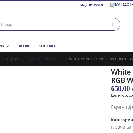
МОЈ ПРОФИЛ
СЛУГИ
ЗА НАС
КОНТАКТ
ЊА
,
ГЕЈМИНГ
,
ГЕЈМИНГ ГЛУВЧИЊА
WHITE SHARK AZRAEL 12800DPI RGB
White 
RGB W
650,00
Цените се с
Гаранција
Категори
Глувчиња