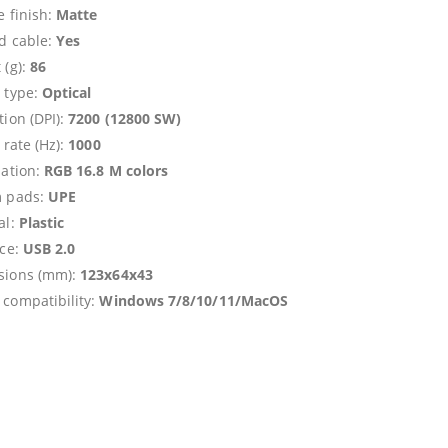
e finish:
Matte
d cable:
Yes
 (g):
86
 type:
Optical
tion (DPI):
7200 (12800 SW)
 rate (Hz):
1000
nation:
RGB 16.8 M colors
m pads:
UPE
al:
Plastic
ace:
USB 2.0
sions (mm):
123x64x43
compatibility:
Windows 7/8/10/11/MacOS