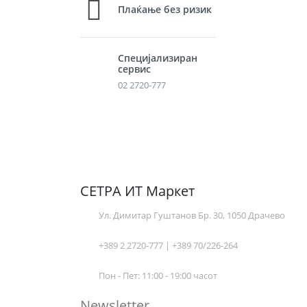
Плаќање без ризик
Специјализиран
сервис
02 2720-777
СЕТРА ИТ Маркет
Ул. Димитар Гуштанов Бр. 30, 1050 Драчево
+389 2 2720-777 | +389 70/226-264
Пон - Пет: 11:00 - 19:00 часот
Newsletter