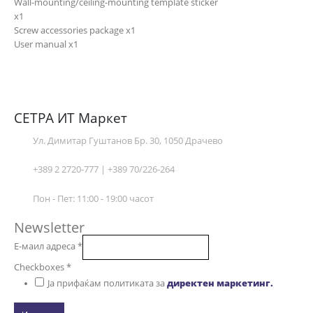
Wall-mounting/ceiling-mounting template sticker
x1
Screw accessories package x1
User manual x1
СЕТРА ИТ Маркет
Ул. Димитар Гуштанов Бр. 30, 1050 Драчево
+389 2 2720-777 | +389 70/226-264
Пон - Пет: 11:00 - 19:00 часот
Newsletter
Е-маил адреса
*
Checkboxes
*
Ја прифаќам политиката за
директен маркетинг.