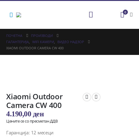
0
ПОЧЕТНА
ПРОИЗВОДИ
ГАЛАНТЕРИЈА
,
WIFI КАМЕРИ
,
ВИДЕО НАДЗОР
XIAOMI OUTDOOR CAMERA CW 400
Xiaomi Outdoor
Camera CW 400
4.190,00
ден
Цените се со пресметан ДДВ
Гаранција: 12 месеци