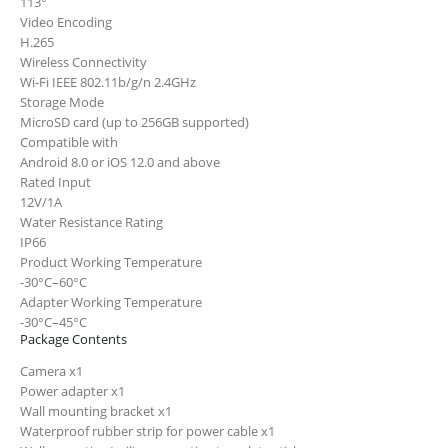
113°
Video Encoding
H.265
Wireless Con
nectivity
Wi-Fi IEEE 802.11b/g/n 2.4GHz
Storage Mode
MicroSD card (up to 256GB supported)
Compatible with
Android 8.0 or iOS 12.0 and above
Rated Input
12V/1A
Water Resistance Rating
IP66
Product Working Temperature
-30°C–60°C
Adapter Working Temperature
-30°C–45°C
Package Contents
Camera x1
Power adapter x1
Wall mounting bracket x1
Waterproof rubber strip for power cable x1