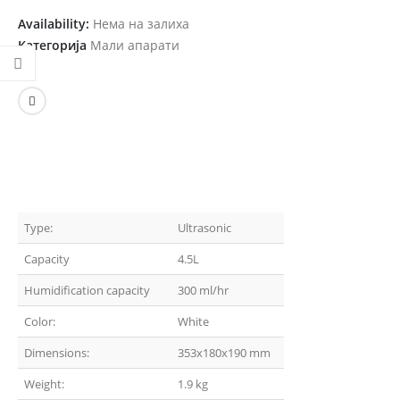
Availability:
Нема на залиха
Категорија
Мали апарати
Type:
Ultrasonic
Capacity
4.5L
Humidification capacity
300 ml/hr
Color:
White
Dimensions:
353x180x190 mm
Weight:
1.9 kg