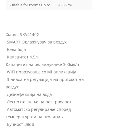
Suitable for rooms up to
20-35 m²
Xiaomi SKV4140GL
SMART Овлажнувач за воздух
Бела боја
Капацитет 4.5л.
Капацитет на овлажнување 300мл/ч
WiFi поврзување со Mi апликација
3 нивоа на регулација на протокот на
воздух
Дезинфекција на вода
Лесно полнење на резервоарот
Автоматско регулирање според
температурата на околината
Бучност 38dB