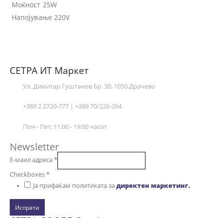
Моќност 25W
Напојување 220V
СЕТРА ИТ Маркет
Ул. Димитар Гуштанов Бр. 30, 1050 Драчево
+389 2 2720-777 | +389 70/226-264
Пон - Пет: 11:00 - 19:00 часот
Newsletter
Е-маил адреса
*
Checkboxes
*
Ја прифаќам политиката за
директен маркетинг.
Испрати