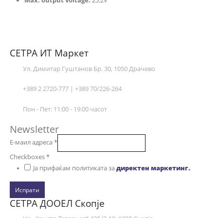
Max. output voltage:
25.2V
СЕТРА ИТ Маркет
Ул. Димитар Гуштанов Бр. 30, 1050 Драчево
+389 2 2720-777 | +389 70/226-264
Пон - Пет: 11:00 - 19:00 часот
Newsletter
Е-маил адреса
*
Checkboxes
*
Ја прифаќам политиката за
директен маркетинг.
Испрати
СЕТРА ДООЕЛ Скопје