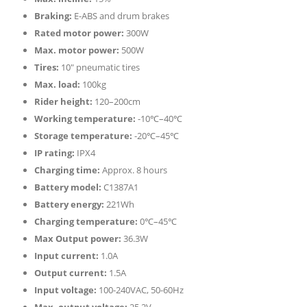
Braking:
E-ABS and drum brakes
Rated motor power:
300W
Max. motor power:
500W
Tires:
10″ pneumatic tires
Max. load:
100kg
Rider height:
120–200cm
Working temperature:
-10℃–40℃
Storage temperature:
-20℃–45℃
IP rating:
IPX4
Charging time:
Approx. 8 hours
Battery model:
C1387A1
Battery energy:
221Wh
Charging temperature:
0℃–45℃
Max Output power:
36.3W
Input current:
1.0A
Output current:
1.5A
Input voltage:
100-240VAC, 50-60Hz