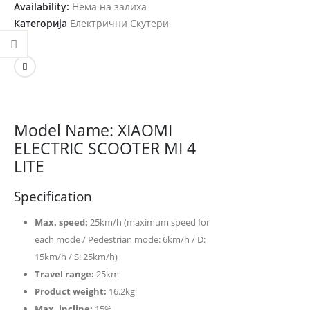
Availability:
Нема на залиха
Категорија
Електрични Скутери
Model Name: XIAOMI
ELECTRIC SCOOTER MI 4
LITE
Specification
Max. speed:
25km/h (maximum speed for
each mode / Pedestrian mode: 6km/h / D:
15km/h / S: 25km/h)
Travel range:
25km
Product weight:
16.2kg
Max. incline:
15%