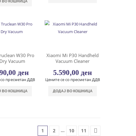
Ј ВО КОШНИЦА
ruclean W30 Pro
Xiaomi Mi P30 Handheld
 Dry Vacuum
Vacuum Cleaner
990,00
ден
5.590,00
ден
 со пресметан ДДВ
Цените се со пресметан ДДВ
Ј ВО КОШНИЦА
ДОДАЈ ВО КОШНИЦА
…
1
2
10
11