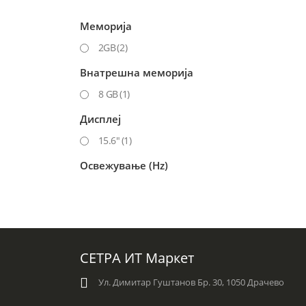
Меморија
2GB
(2)
Внатрешна меморија
8 GB
(1)
Дисплеј
15.6"
(1)
Освежување (Hz)
СЕТРА ИТ Маркет
Ул. Димитар Гуштанов Бр. 30, 1050 Драчево