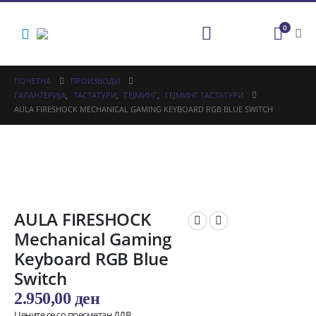
0
ПОЧЕТНА
ПРОИЗВОДИ
ГАЛАНТЕРИЈА
,
ТАСТАТУРИ
,
ГЕЈМИНГ
,
ГЕЈМИНГ ТАСТАТУРИ
AULA FIRESHOCK MECHANICAL GAMING KEYBOARD RGB BLUE SWITCH
AULA FIRESHOCK
Mechanical Gaming
Keyboard RGB Blue
Switch
2.950,00
ден
Цените се со пресметан ДДВ