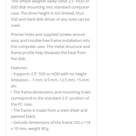
This simple adapter easily solve 2.5″ HDD or
SSD disk mounting into standard computer
case. The drive height is not limited, thus
SSD and hard disk drives of any sizes can be
used.
Precise holes and supplied screws ensure
easy and trouble-free frame installation into
the computer case. The metal structure and
frame profile help dissipate the heat from
the disk.
Features:
• Supports 2.5″ SSD or HDD with no height
limitation – 7 mm, 9.5 mm, 12.5 mm, 15 mm
etc.
• The frame dimensions and mounting holes
correspond to the standard 3.5″ position of
the PC case.
• The frame is made from a steel sheet and
painted black.
• Outside dimensions of the frame 102 x 114
x 10 mm, weight 80 g.