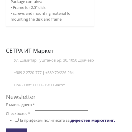
Package contains:
• Frame for 2.5″ disk,
• screws and mounting material for
mounting the disk and frame
СЕТРА ИТ Маркет
Ул. Димитар Гуштанов Бр. 30, 1050 Драчево
+389 2 2720-777 | +389 70/226-264
Пон - Пет: 11:00 - 19:00 часот
Newsletter
Е-маил адреса
*
Checkboxes
*
Ја прифаќам политиката за
директен маркетинг.