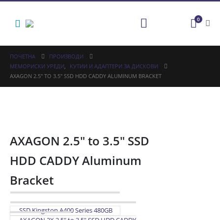
0
ПОЧЕТНА
ПРОИЗВОДИ
МЕМОРИСКИ УРЕДИ
,
КУТИИ И АДАПТЕРИ ЗА ДИСКОВИ
AXAGON 2.5″ TO 3.5″ SSD HDD CADDY ALUMINUM BRACKET
AXAGON 2.5″ to 3.5″ SSD
HDD CADDY Aluminum
Bracket
SSD Kingston A400 Series 480GB