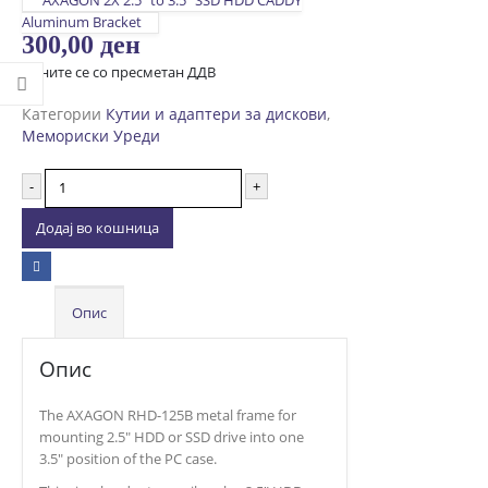
AXAGON 2X 2.5″ to 3.5″ SSD HDD CADDY
Aluminum Bracket
300,00
ден
Цените се со пресметан ДДВ
Категории
Кутии и адаптери за дискови
,
Мемориски Уреди
-
+
Додај во кошница
Опис
Опис
The AXAGON RHD-125B metal frame for
mounting 2.5″ HDD or SSD drive into one
3.5″ position of the PC case.