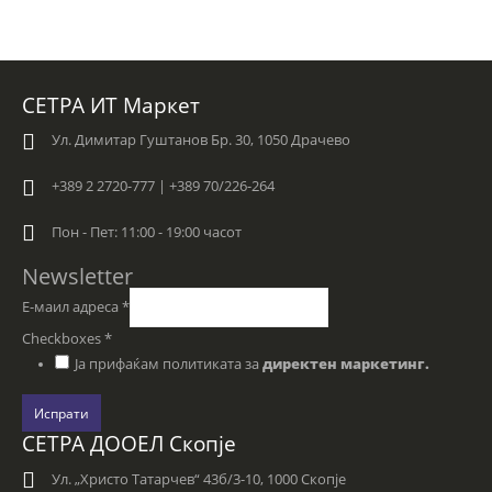
СЕТРА ИТ Маркет
Ул. Димитар Гуштанов Бр. 30, 1050 Драчево
+389 2 2720-777 | +389 70/226-264
Пон - Пет: 11:00 - 19:00 часот
Newsletter
Е-маил адреса
*
Checkboxes
*
Ја прифаќам политиката за
директен маркетинг.
Испрати
СЕТРА ДООЕЛ Скопје
Ул. „Христо Татарчев“ 43б/3-10, 1000 Скопје