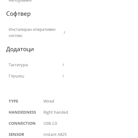
напојување:
Софтвер
Инсталиран оперативен
/
систем:
Додатоци
Тастатура:
/
Глушец:
/
TYPE
Wired
HANDEDNESS
Right handed
CONNECTION
USB 2.0
SENSOR
Instant A825