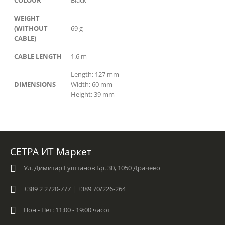
COLOUR
Black
WEIGHT
(WITHOUT
69 g
CABLE)
CABLE LENGTH
1.6 m
Length: 127 mm
DIMENSIONS
Width: 60 mm
Height: 39 mm
СЕТРА ИТ Маркет
Ул. Димитар Гуштанов Бр. 30, 1050 Драчево
+389 2 2720-777 | +389 70/226-264
Пон - Пет: 11:00 - 19:00 часот