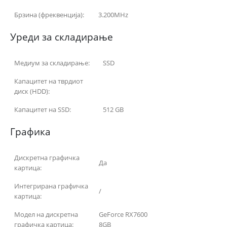
Брзина (фреквенција):
3.200MHz
Уреди за складирање
Медиум за складирање:
SSD
Капацитет на тврдиот
диск (HDD):
Капацитет на SSD:
512 GB
Графика
Дискретна графичка
Да
картица:
Интегрирана графичка
/
картица:
Модел на дискретна
GeForce RX7600
графичка картица:
8GB