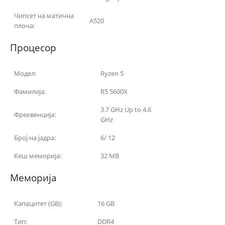
Чипсет на матична
A520
плоча:
Процесор
Модел:
Ryzen 5
Фамилија:
R5 5600X
3.7 GHz Up to 4.6
Фреквенција:
GHz
Број на јадра:
6/ 12
Кеш меморија:
32 MB
Меморија
Капацитет (GB):
16 GB
Тип:
DDR4