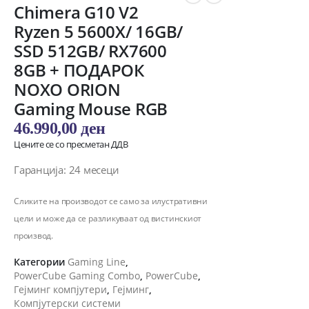
Chimera G10 V2
Ryzen 5 5600X/ 16GB/
SSD 512GB/ RX7600
8GB + ПОДАРОК
NOXO ORION
Gaming Mouse RGB
46.990,00
ден
Цените се со пресметан ДДВ
Гаранција: 24 месеци
Сликите на производот се само за илустративни
цели и може да се разликуваат од вистинскиот
производ.
Категории
Gaming Line
,
PowerCube Gaming Combo
,
PowerCube
,
Гејминг компјутери
,
Гејминг
,
Компјутерски системи