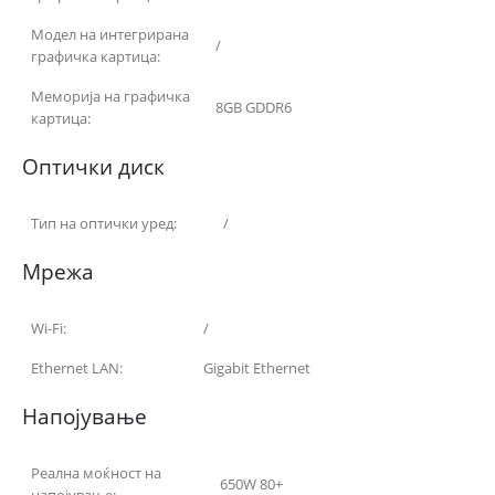
Модел на интегрирана
/
графичка картица:
Меморија на графичка
8GB GDDR6
картица:
Оптички диск
Тип на оптички уред:
/
Мрежа
Wi-Fi:
/
Ethernet LAN:
Gigabit Ethernet
Напојување
Реална моќност на
650W 80+