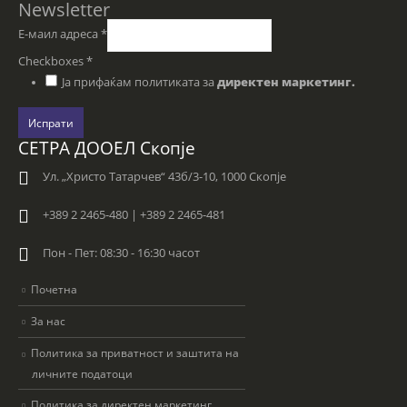
Newsletter
Е-маил адреса
*
Checkboxes
*
Ја прифаќам политиката за
директен маркетинг.
Испрати
СЕТРА ДООЕЛ Скопје
Ул. „Христо Татарчев“ 43б/3-10, 1000 Скопје
+389 2 2465-480 | +389 2 2465-481
Пон - Пет: 08:30 - 16:30 часот
Почетна
За нас
Политика за приватност и заштита на
личните податоци
Политика за директен маркетинг