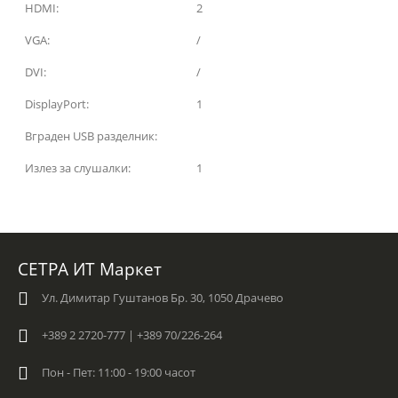
HDMI:
2
VGA:
/
DVI:
/
DisplayPort:
1
Вграден USB разделник:
Излез за слушалки:
1
СЕТРА ИТ Маркет
Ул. Димитар Гуштанов Бр. 30, 1050 Драчево
+389 2 2720-777 | +389 70/226-264
Пон - Пет: 11:00 - 19:00 часот