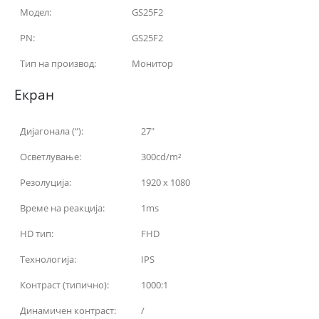
Модел:
GS25F2
PN:
GS25F2
Тип на производ:
Монитор
Екран
Дијагонала (“):
27″
Осветлување:
300cd/m²
Резолуција:
1920 x 1080
Време на реакција:
1ms
HD тип:
FHD
Технологија:
IPS
Контраст (типично):
1000:1
Динамичен контраст:
/