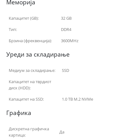
Меморија
Капацитет (GB):
32 GB
Тип:
DDR4
Брзина (фреквенција):
3600MHz
Уреди за складирање
Медиум за складирање:
SSD
Капацитет на тврдиот
диск (HDD):
Капацитет на SSD:
1.0 TB M.2 NVMe
Графика
Дискретна графичка
Да
картица: