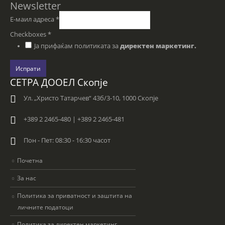
Newsletter
Е-маил адреса
*
Checkboxes
*
Ја прифаќам политиката за
директен маркетинг.
Испрати
СЕТРА ДООЕЛ Скопје
Ул. „Христо Татарчев“ 43б/3-10, 1000 Скопје
+389 2 2465-480 | +389 2 2465-481
Пон - Пет: 08:30 - 16:30 часот
Почетна
За нас
Политика за приватност и заштита на
личните податоци
Политика за директен маркетинг