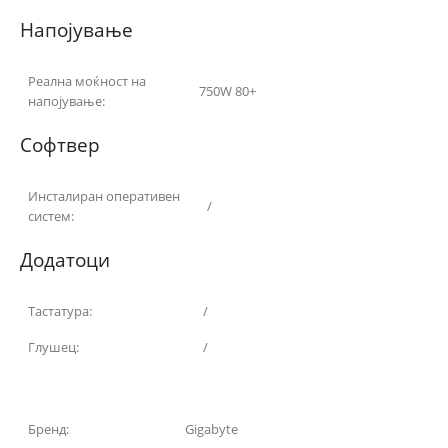
Напојување
Реална моќност на
750W 80+
напојување:
Софтвер
Инсталиран оперативен
/
систем:
Додатоци
Тастатура:
/
Глушец:
/
Бренд:
Gigabyte