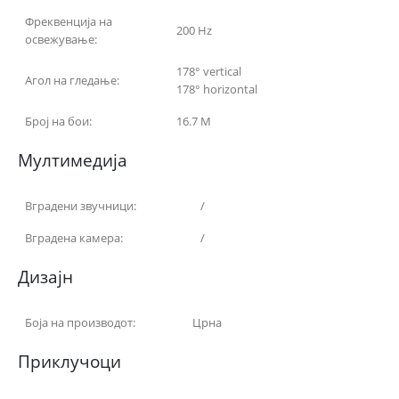
Фреквенција на
200 Hz
освежување:
178° vertical
Агол на гледање:
178° horizontal
Број на бои:
16.7 M
Мултимедија
Вградени звучници:
/
Вградена камера:
/
Дизајн
Боја на производот:
Црна
Приклучоци