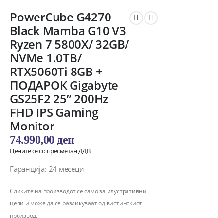
PowerCube G4270
Black Mamba G10 V3
Ryzen 7 5800X/ 32GB/
NVMe 1.0TB/
RTX5060Ti 8GB +
ПОДАРОК Gigabyte
GS25F2 25” 200Hz
FHD IPS Gaming
Monitor
74.990,00
ден
Цените се со пресметан ДДВ
Гаранција: 24 месеци
Сликите на производот се само за илустративни
цели и може да се разликуваат од вистинскиот
производ.