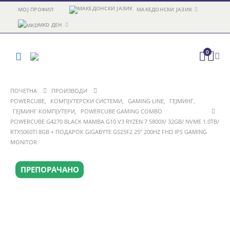
МОЈ ПРОФИЛ
МАКЕДОНСКИ ЈАЗИК
MKD ДЕН
0
ПОЧЕТНА
ПРОИЗВОДИ
POWERCUBE
,
КОМПЈУТЕРСКИ СИСТЕМИ
,
GAMING LINE
,
ГЕЈМИНГ
,
ГЕЈМИНГ КОМПЈУТЕРИ
,
POWERCUBE GAMING COMBO
POWERCUBE G4270 BLACK MAMBA G10 V3 RYZEN 7 5800X/ 32GB/ NVME 1.0TB/
RTX5060TI 8GB + ПОДАРОК GIGABYTE GS25F2 25” 200HZ FHD IPS GAMING
MONITOR
ПРЕПОРАЧАНО