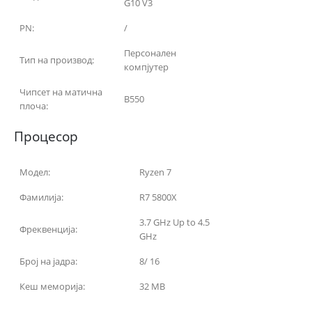
G10 V3
PN:
/
Персонален
Тип на производ:
компјутер
Чипсет на матична
B550
плоча:
Процесор
Модел:
Ryzen 7
Фамилија:
R7 5800X
3.7 GHz Up to 4.5
Фреквенција:
GHz
Број на јадра:
8/ 16
Кеш меморија:
32 MB