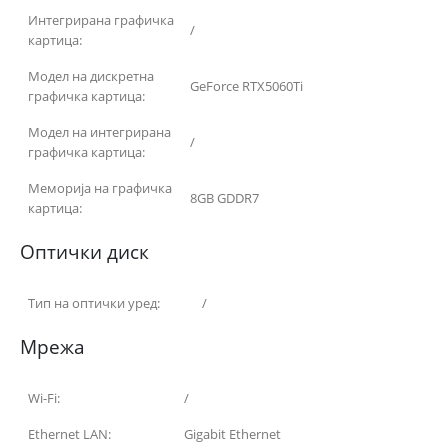
Интегрирана графичка
/
картица:
Модел на дискретна
GeForce RTX5060Ti
графичка картица:
Модел на интегрирана
/
графичка картица:
Меморија на графичка
8GB GDDR7
картица:
Оптички диск
Тип на оптички уред:
/
Мрежа
Wi-Fi:
/
Ethernet LAN:
Gigabit Ethernet