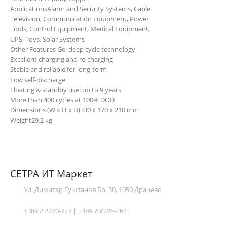
Applications
Alarm and Security Systems, Cable
Television, Communication Equipment, Power
Tools, Control Equipment, Medical Equipment,
UPS, Toys, Solar Systems
Other Features
Gel deep cycle technology
Excellent charging and re-charging
Stable and reliable for long-term
Low self-discharge
Floating & standby use: up to 9 years
More than 400 cycles at 100% DOD
Dimensions (W x H x D)
330 x 170 x 210 mm
Weight
29.2 kg
СЕТРА ИТ Маркет
Ул. Димитар Гуштанов Бр. 30, 1050 Драчево
+389 2 2720-777 | +389 70/226-264