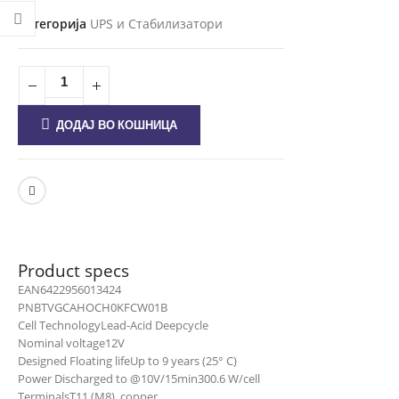
Категорија
UPS и Стабилизатори
ДОДАЈ ВО КОШНИЦА
Product specs
EAN
6422956013424
PN
BTVGCAHOCH0KFCW01B
Cell Technology
Lead-Acid Deepcycle
Nominal voltage
12V
Designed Floating life
Up to 9 years (25° C)
Power Discharged to @10V/15min
300.6 W/cell
Terminals
T11 (M8), copper