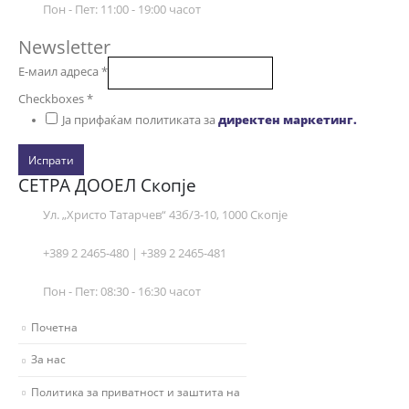
Пон - Пет: 11:00 - 19:00 часот
Newsletter
Е-маил адреса
*
Checkboxes
*
Ја прифаќам политиката за
директен маркетинг.
Испрати
СЕТРА ДООЕЛ Скопје
Ул. „Христо Татарчев“ 43б/3-10, 1000 Скопје
+389 2 2465-480 | +389 2 2465-481
Пон - Пет: 08:30 - 16:30 часот
Почетна
За нас
Политика за приватност и заштита на