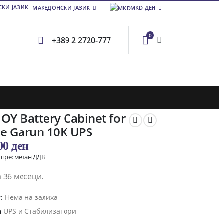
МАКЕДОНСКИ ЈАЗИК
MKD ДЕН
0
+389 2 2720-777
OY Battery Cabinet for
se Garun 10K UPS
,00
ден
о пресметан ДДВ
 36 месеци.
y:
Нема на залиха
а
UPS и Стабилизатори