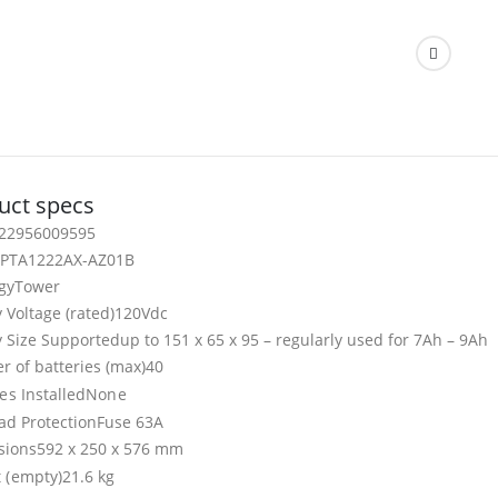
uct specs
22956009595
PTA1222AX-AZ01B
gy
Tower
 Voltage (rated)
120Vdc
y Size Supported
up to 151 x 65 x 95 – regularly used for 7Ah – 9Ah
 of batteries (max)
40
es Installed
None
ad Protection
Fuse 63A
sions
592 x 250 x 576 mm
 (empty)
21.6 kg