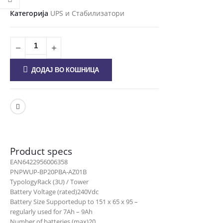
Категорија
UPS и Стабилизатори
ДОДАЈ ВО КОШНИЦА
Product specs
EAN
6422956006358
PN
PWUP-BP20PBA-AZ01B
Typology
Rack (3U) / Tower
Battery Voltage (rated)
240Vdc
Battery Size Supported
up to 151 x 65 x 95 –
regularly used for 7Ah – 9Ah
Number of batteries (max)
20