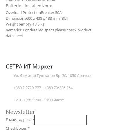
Batteries Installed
None
Overload Protection
Breaker 50A
Dimensions
600 x 438 x 133 mm [3U]
Weight (empty)
18.5 kg
Remarks
*For detailed specs please check product
datasheet
СЕТРА ИТ Маркет
Ул. Димитар Гуштанов Бр. 30, 1050 Драчево
+389 2 2720-777 | +389 70/226-264
Пон - Пет: 11:00 - 19:00 часот
Newsletter
Е-маил адреса
*
Checkboxes
*