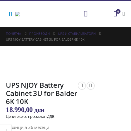
0
ПОЧЕТНА
ПРОИЗВОДИ
UPS И СТАБИЛИЗАТОРИ
UPS NJOY BATTERY CABINET 3U FOR BALDER 6K 10K
UPS NJOY Battery
Cabinet 3U for Balder
6K 10K
18.990,00
ден
Цените се со пресметан ДДВ
Гаранција 36 месеци.