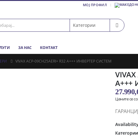
МОЈ ПРОФИЛ
СЛУГИ
ЗА НАС
КОНТАКТ
ЕРИ
VIVAX ACP-09CH25AERI+ R32 A+++ ИНВЕРТЕР СИСТЕМ
VIVAX
A+++ 
27.990
Цените се с
ГАРАНЦИ
Availabilit
Категори