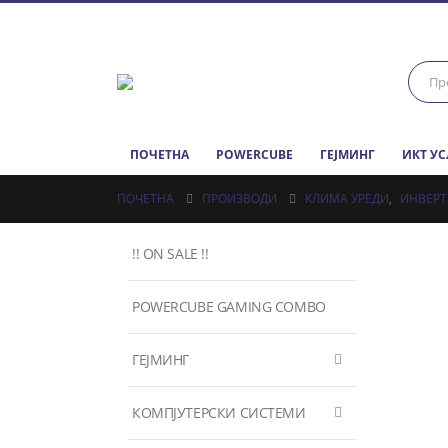
ПОЧЕТНА
POWERCUBE
ГЕЈМИНГ
ИКТ У
ПОЧЕТНА
ПРОИЗВОДИ
КЛИМА УРЕДИ
,
ИНВЕРТ
!! ON SALE !!
POWERCUBE GAMING COMBO
ГЕЈМИНГ
КОМПЈУТЕРСКИ СИСТЕМИ