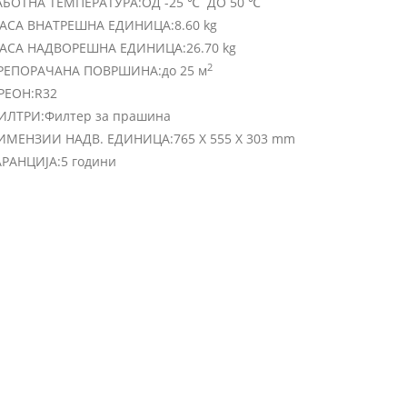
АБОТНА ТЕМПЕРАТУРА:
ОД -25 ℃ ДО 50 ℃
АСА ВНАТРЕШНА ЕДИНИЦА:
8.60 kg
АСА НАДВОРЕШНА ЕДИНИЦА:
26.70 kg
2
РЕПОРАЧАНА ПОВРШИНА:
до 25 м
РЕОН:
R32
ИЛТРИ:
Филтер за прашина
ИМЕНЗИИ НАДВ. ЕДИНИЦА:
765 X 555 X 303 mm
АРАНЦИЈА:
5 години