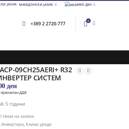
МАКЕДОНСКИ ЈАЗИК
MKD ДЕН
0
+389 2 2720-777
 ACP-09CH25AERI+ R32
ИНВЕРТЕР СИСТЕМ
,00
ден
о пресметан ДДВ
ЈА:
5 години
y:
Нема на залиха
и
Инвертери
,
Клима уреди