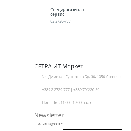
Специјализиран
сервис
02 2720-777
СЕТРА ИТ Маркет
Ул. Димитар Гуштанов Бр. 30, 1050 Драчево
+389 2 2720-777 | +389 70/226-264
Пон - Пет: 11:00 - 19:00 часот
Newsletter
Е-маил адреса
*