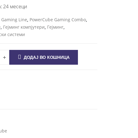
: 24 месеци
и
Gaming Line
,
PowerCube Gaming Combo
,
e
,
Гејминг компјутери
,
Гејминг
,
ски системи
ДОДАЈ ВО КОШНИЦА
ube