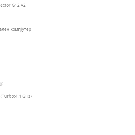
ector G12 V2
ален компјутер
0F
 (Turbo:4.4 GHz)