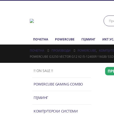
ПОЧЕТНА
POWERCUBE
ГЕЈМИНГ
ИКТ У
ПОЧЕТНА
ПРОИЗВОДИ
POWERCUBE
,
КОМПЈУТ
POWERCUBE G3250 VECTOR G12 V2 I5-12400F/ 16GB/ SS
!! ON SALE !!
ПР
POWERCUBE GAMING COMBO
ГЕЈМИНГ
КОМПЈУТЕРСКИ СИСТЕМИ