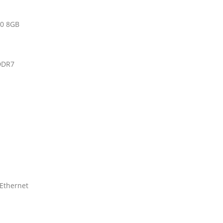
60 8GB
DDR7
 Ethernet