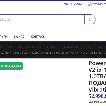
МОЈ ПРОФИЛ
СЛУГИ
ЗА НАС
КОНТАКТ
ЕРСКИ СИСТЕМИ
,
GAMING LINE
,
ГЕЈМИНГ
,
ГЕЈМИНГ КОМПЈУТЕРИ
,
POWERC
D 1.0TB/ RTX5060 8GB + ПОДАРОК GENIUS HS-G600V VIBRATING GAMING HEAD
Power
ЕПОРАЧАНО
V2 i5-
1.0TB
ПОДАР
Vibra
52.990
Цените се с