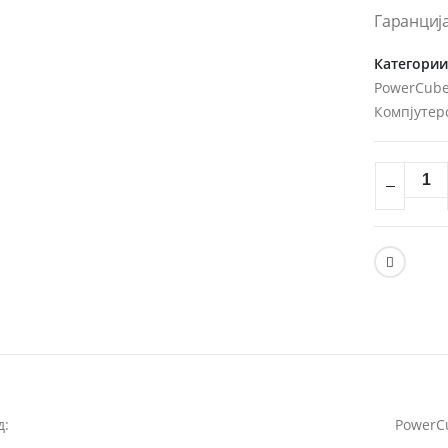
Гаранција
Категори
PowerCub
Компјутер
д:
PowerC