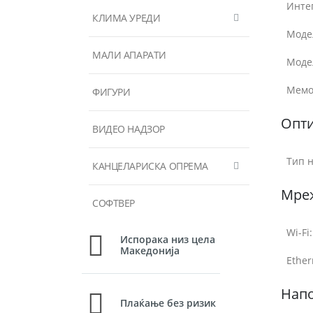
Инте
КЛИМА УРЕДИ
Моде
МАЛИ АПАРАТИ
Моде
Мемо
ФИГУРИ
Опти
ВИДЕО НАДЗОР
Тип н
КАНЦЕЛАРИСКА ОПРЕМА
Мре
СОФТВЕР
Wi-Fi:
Испорака низ цела
Македонија
Ether
Нап
Плаќање без ризик