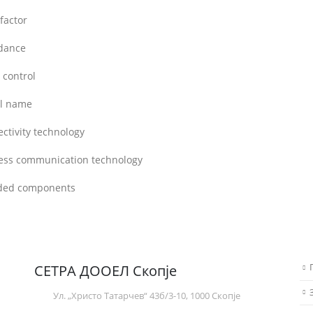
factor
dance
 control
l name
ctivity technology
ess communication technology
uded components
СЕТРА ДООЕЛ Скопје
Ул. „Христо Татарчев“ 43б/3-10, 1000 Скопје