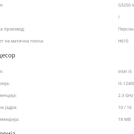
л:
G3250 V
/
а производ:
Персон
ет на матична плоча:
H610
цесор
л:
Intel i5
лија:
i5-1240
венција:
2.3 GHz
на јадра:
10 / 16
меморија:
18 MB
орија