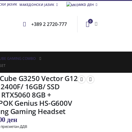
МАКЕДОНСКИ ЈАЗИК
MKD ДЕН
0
+389 2 2720-777
UBE GAMING COMBO
SET
Cube G3250 Vector G12
12400F/ 16GB/ SSD
/ RTX5060 8GB +
ОК Genius HS-G600V
ting Gaming Headset
,00
ден
о пресметан ДДВ