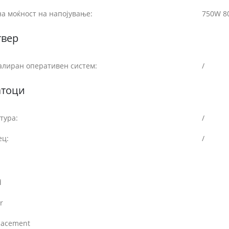
а моќност на напојување:
750W 8
твер
алиран оперативен систем:
/
атоци
тура:
/
ец:
/
d
r
lacement