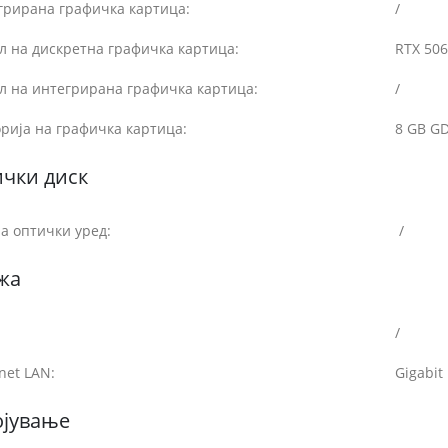
грирана графичка картица:
/
л на дискретна графичка картица:
RTX 50
л на интегрирана графичка картица:
/
рија на графичка картица:
8 GB G
чки диск
а оптички уред:
/
жа
/
net LAN:
Gigabit
ојување