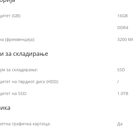
итет (GB):
16GB
DDR4
а (фреквенција):
3200 M
и за складирање
ум за складирање:
SSD
итет на тврдиот диск (HDD):
/
итет на SSD:
1.0TB
фика
ретна графичка картица:
Да