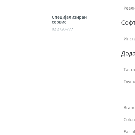
Реалн
Специјализиран
Соф
сервис
02 2720-777
Инст
Дод
Таста
Глуш
Bran
Colou
Ear p