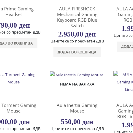
la Prime Gaming
AULA FIRESHOCK
AULA Ae
Headset
Mechanical Gaming
Gaming
Keyboard RGB Blue
RGB 
790,00
ден
Switch
1.9
 се со пресметан ДДВ
2.950,00
ден
Цените се
Цените се со пресметан ДДВ
ДАЈ ВО КОШНИЦА
ДОДА
ДОДАЈ ВО КОШНИЦА
НЕМА НА ЗАЛИХА
a Torment Gaming
Aula Inertia Gaming
AULA Ae
Mouse
Mouse
Gaming
RGB Lin
900,00
ден
550,00
ден
1.9
 се со пресметан ДДВ
Цените се со пресметан ДДВ
Цените се