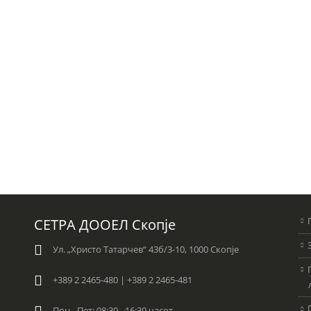
СЕТРА ДООЕЛ Скопје
Ул. „Христо Татарчев“ 43б/3-10, 1000 Скопје
+389 2 2465-480 | +389 2 2465-481
Пон - Пет: 08:30 - 16:30 часот