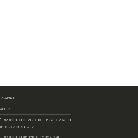
Почетна
За нас
Политика за приватност и заштита на
личните податоци
Политика за директен маркетинг