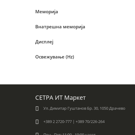
Меморија
Внатрешна меморија
Дисплеј
Освежување (Hz)
СЕТРА ИТ Маркет
Ул. Димитар Гуштанов Бр. 30, 1050 Драчево
+389 2 2720-777 | +389 70/226-264
Пон - Пет: 11:00 - 19:00 часот